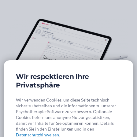
Wir respektieren Ihre
Privatsphäre
Wir verwenden Cookies, um diese Seite technisch
sicher zu betreiben und die Informationen zu unserer
Psychotherapie-Software zu verbessern. Optionale
Cookies liefern uns anonyme Nutzungsstatistiken,
damit wir Inhalte für Sie optimieren können. Details
So schön kann
finden Sie in den Einstellungen und in den
Dokumentieren
sein …
Datenschutzhinweisen
.