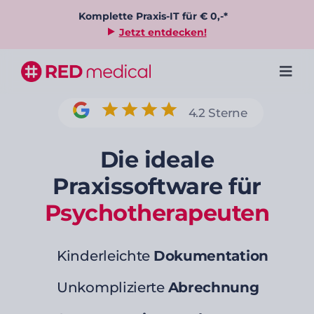
Zum
Komplette Praxis-IT für € 0,-*
Inhalt
Jetzt entdecken!
springen
Togg
Navi
Preis
4.2 Sterne
Die ideale
Funktionen
Praxissoftware für
Kundenstimmen
Psychotherapeuten
Wissenswertes
Kinderleichte
Dokumentation
Unkomplizierte
Abrechnung
Demo buchen