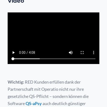
Video
Wichtig:
RED Kunden erfüllen dank der
Partnerschaft mit Operatio nicht nur ihre
gesetzliche QS-Pflicht – sondern können die
Software
QS-aPsy
auch deutlich günstiger