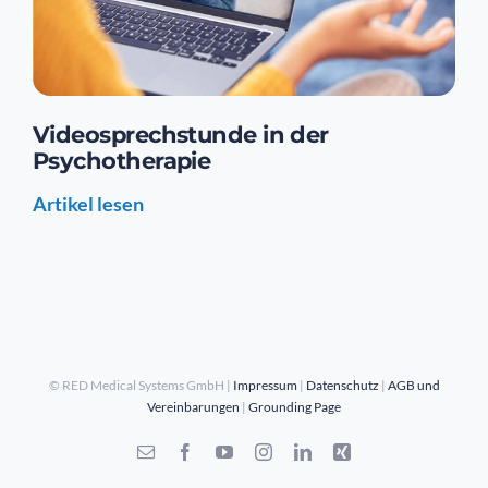
Videosprechstunde in der
Psychotherapie
©
RED Medical Systems GmbH |
Impressum
|
Datenschutz
|
AGB und
Vereinbarungen
|
Grounding Page
E-
Facebook
YouTube
Instagram
LinkedIn
Xing
Mail