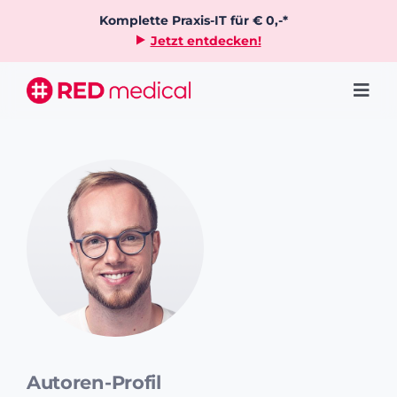
Zum
Komplette Praxis-IT für € 0,-*
Inhalt
Jetzt entdecken!
springen
Togg
Navi
Preis
Funktionen
Kundenstimmen
Wissenswertes
Demo buchen
Autoren-Profil